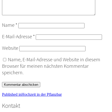
Name
*
E-Mail-Adresse
*
Website
Name, E-Mail-Adresse und Website in diesem
Browser für meinen nächsten Kommentar
speichern.
Beitragsnavigation
Published in
Hochzeit in der Pflanzbar
Kontakt