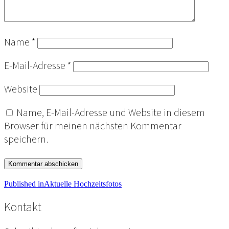
Name
*
E-Mail-Adresse
*
Website
Name, E-Mail-Adresse und Website in diesem
Browser für meinen nächsten Kommentar
speichern.
Beitragsnavigation
Published in
Aktuelle Hochzeitsfotos
Kontakt