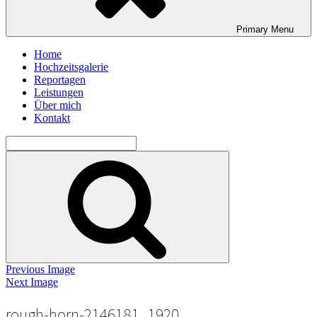
Primary
Menu
Home
Hochzeitsgalerie
Reportagen
Leistungen
Über mich
Kontakt
Search
for:
Search
Previous Image
Next Image
rough-horn-2146181_1920