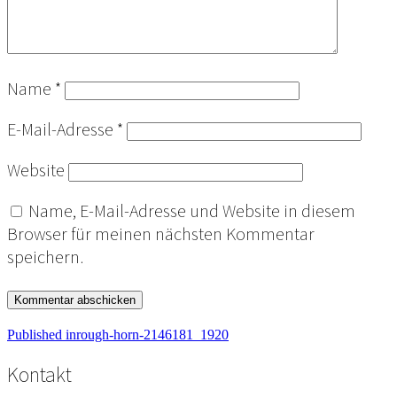
Name
*
E-Mail-Adresse
*
Website
Name, E-Mail-Adresse und Website in diesem
Browser für meinen nächsten Kommentar
speichern.
Beitragsnavigation
Published in
rough-horn-2146181_1920
Kontakt