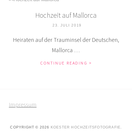
Hochzeit auf Mallorca
POSTED
23. JULI 2019
ON
Heiraten auf der Trauminsel der Deutschen,
Mallorca …
HOCHZEIT
CONTINUE READING >
AUF
MALLORCA
Impressum
COPYRIGHT © 2026
KOESTER HOCHZEITSFOTOGRAFIE
.