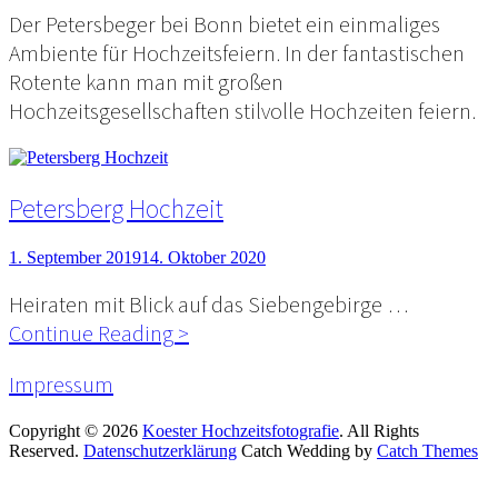
Der Petersbeger bei Bonn bietet ein einmaliges
Ambiente für Hochzeitsfeiern. In der fantastischen
Rotente kann man mit großen
Hochzeitsgesellschaften stilvolle Hochzeiten feiern.
Petersberg Hochzeit
Posted
1. September 2019
14. Oktober 2020
on
Heiraten mit Blick auf das Siebengebirge …
Petersberg
Continue Reading >
Hochzeit
Impressum
Copyright © 2026
Koester Hochzeitsfotografie
. All Rights
Reserved.
Datenschutzerklärung
Catch Wedding by
Catch Themes
Scroll
Up