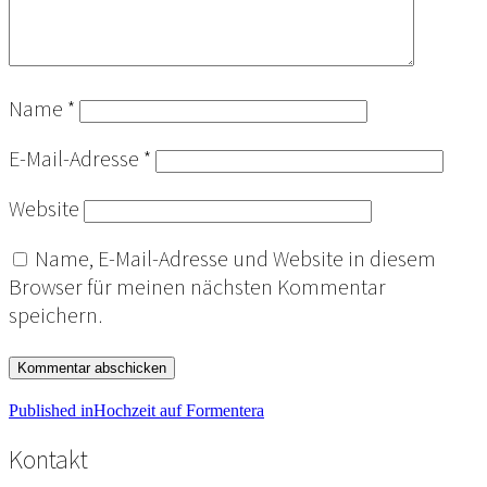
Name
*
E-Mail-Adresse
*
Website
Name, E-Mail-Adresse und Website in diesem
Browser für meinen nächsten Kommentar
speichern.
Beitragsnavigation
Published in
Hochzeit auf Formentera
Kontakt