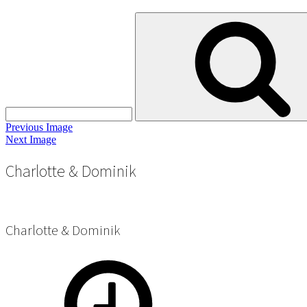
Search
for:
Previous Image
Next Image
Charlotte & Dominik
Charlotte & Dominik
Posted
Full
on
size