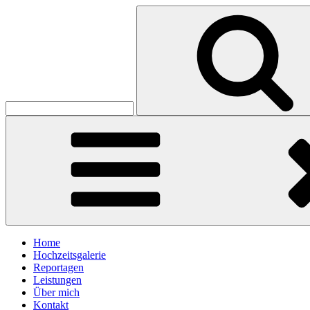
Skip
Search
to
for:
Koester Hochzeitsfotografie
content
Christian Köster
Home
Hochzeitsgalerie
Reportagen
Leistungen
Über mich
Kontakt