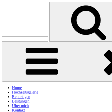
Skip
Search
to
for:
Koester Hochzeitsfotografie
content
Christian Köster
Home
Hochzeitsgalerie
Reportagen
Leistungen
Über mich
Kontakt