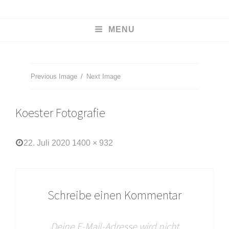
KOESTER
MENU
HOCHZEITSFOTOGRAFIE
Christian Köster
Previous Image
Next Image
Koester Fotografie
Posted
Full
22. Juli 2020
1400 × 932
on
size
Schreibe einen Kommentar
Deine E-Mail-Adresse wird nicht