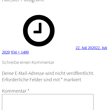
Posted
on
22. Juli 2020
22. Juli
Full
2020
934 × 1400
size
Schreibe einen Kommentar
Deine E-Mail-Adresse wird nicht veröffentlicht.
Erforderliche Felder sind mit
*
markiert
Kommentar
*