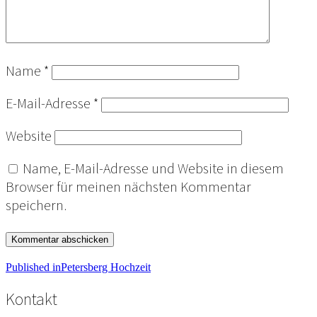
Name
*
E-Mail-Adresse
*
Website
Name, E-Mail-Adresse und Website in diesem
Browser für meinen nächsten Kommentar
speichern.
Beitragsnavigation
Published in
Petersberg Hochzeit
Kontakt