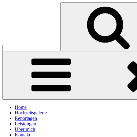
Skip
Search
to
for:
Koester Hochzeitsfotografie
content
Christian Köster
Home
Hochzeitsgalerie
Reportagen
Leistungen
Über mich
Kontakt