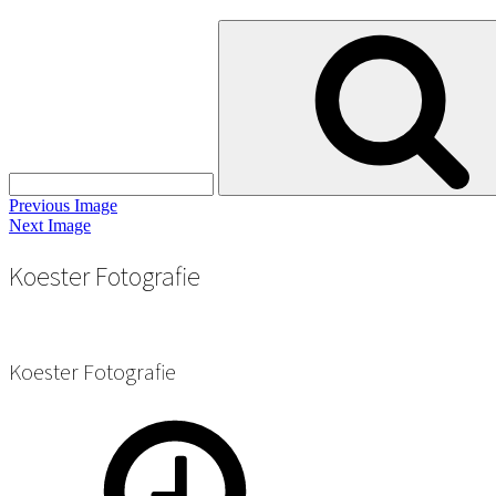
Search
for:
Previous Image
Next Image
Koester Fotografie
Koester Fotografie
Posted
Full
on
size