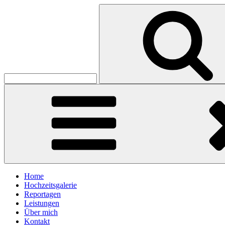
Skip
Search
to
for:
Koester Hochzeitsfotografie
content
Christian Köster
Home
Hochzeitsgalerie
Reportagen
Leistungen
Über mich
Kontakt